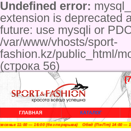
Undefined error:
mysql_c
extension is deprecated a
future: use mysqli or PD
/var/www/vhosts/sport-
fashion.kz/public_html/m
(строка 56)
(
ГЛАВНАЯ
КАТАЛОГ
ье 11:00 — 16:00 (без перерыва) Обед (Пн-Пт) 14:00 — 15: