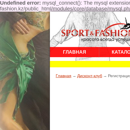
Undefined error:
mysql_connect(): The mysql extension 
fashion.kz/public_html/modules/core/database/mysql.ph
ГЛАВНАЯ
КАТАЛ
Главная
→
Дисконт-клуб
→
Регистраци