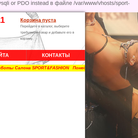
ysqli or PDO instead в файле /var/www/vhosts/sport-
11
Корзина пуста
Перейдите в каталог, выберите
требуемый товар и добавьте его в
корзину.
ЙТА
КОНТАКТЫ
ты Салона SPORT&FASHION Понедельник 11:00 — 18:00 Вторник