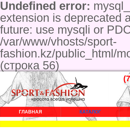
Undefined error:
mysql_c
extension is deprecated a
future: use mysqli or PD
/var/www/vhosts/sport-
fashion.kz/public_html/m
(строка 56)
(
ГЛАВНАЯ
КАТАЛОГ