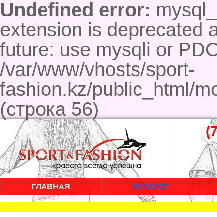
Undefined error:
mysql_c
extension is deprecated a
future: use mysqli or PD
/var/www/vhosts/sport-
fashion.kz/public_html/m
(строка 56)
(
ГЛАВНАЯ
КАТАЛОГ